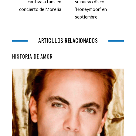
cautiva a fans en
su nuevo disco
o
r
+
I
concierto de Morelia
‘Honeymoon’ en
k
n
septiembre
ARTÍCULOS RELACIONADOS
HISTORIA DE AMOR