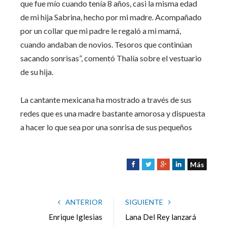
que fue mío cuando tenía 8 años, casi la misma edad
de mi hija Sabrina, hecho por mi madre. Acompañado
por un collar que mi padre le regaló a mi mamá,
cuando andaban de novios. Tesoros que continúan
sacando sonrisas”, comentó Thalía sobre el vestuario
de su hija.
La cantante mexicana ha mostrado a través de sus
redes que es una madre bastante amorosa y dispuesta
a hacer lo que sea por una sonrisa de sus pequeños
Más
F
T
G
L
a
w
o
i
c
i
o
n
e
t
g
k
ANTERIOR
SIGUIENTE
b
t
l
e
Enrique Iglesias
Lana Del Rey lanzará
o
e
e
d