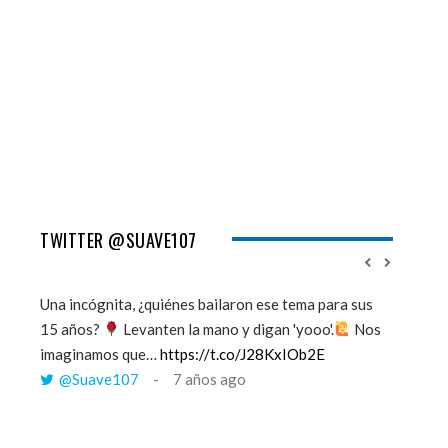
TWITTER @SUAVE107
Una incógnita, ¿quiénes bailaron ese tema para sus
''Mi mem
15 años?
Levanten la mano y digan 'yooo'.
Nos
viento y
imaginamos que…
https://t.co/J28KxIOb2E
tú me 
@Suave107
7 años ago
@Sua