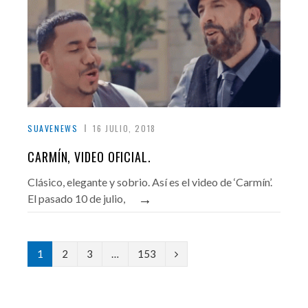
SUAVENEWS
16 JULIO, 2018
CARMÍN, VIDEO OFICIAL.
Clásico, elegante y sobrio. Así es el video de ‘Carmín’.
→
El pasado 10 de julio,
N
1
2
3
…
153
e
x