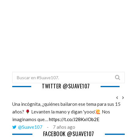
t
Search
for:
TWITTER @SUAVE107
Una incógnita, ¿quiénes bailaron ese tema para sus 15
''Mi m
años?
Levanten la mano y digan 'yooo'.
Nos
vient
imaginamos que…
https://t.co/J28KxIOb2E
me a
@Suave107
7 años ago
@S
FACEBOOK @SUAVE107