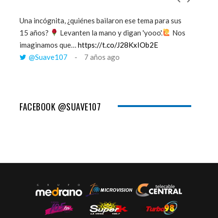
Una incógnita, ¿quiénes bailaron ese tema para sus
''Mi mem
15 años?
Levanten la mano y digan 'yooo'.
Nos
viento y
imaginamos que…
https://t.co/J28KxIOb2E
tú me 
@Suave107
7 años ago
@Sua
FACEBOOK @SUAVE107