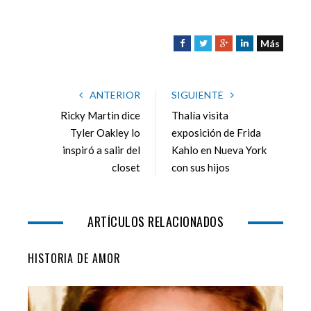
Más
F
T
G
L
a
w
o
i
c
i
o
n
e
t
g
k
ANTERIOR
SIGUIENTE
b
t
l
e
Ricky Martin dice
Thalía visita
o
e
e
d
Tyler Oakley lo
exposición de Frida
o
r
+
I
inspiró a salir del
Kahlo en Nueva York
k
n
closet
con sus hijos
ARTÍCULOS RELACIONADOS
HISTORIA DE AMOR