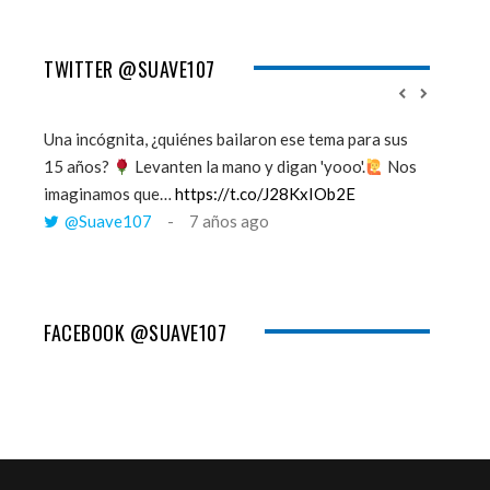
TWITTER @SUAVE107
Una incógnita, ¿quiénes bailaron ese tema para sus
''Mi mem
15 años?
Levanten la mano y digan 'yooo'.
Nos
viento y
imaginamos que…
https://t.co/J28KxIOb2E
tú me 
@Suave107
7 años ago
@Sua
FACEBOOK @SUAVE107