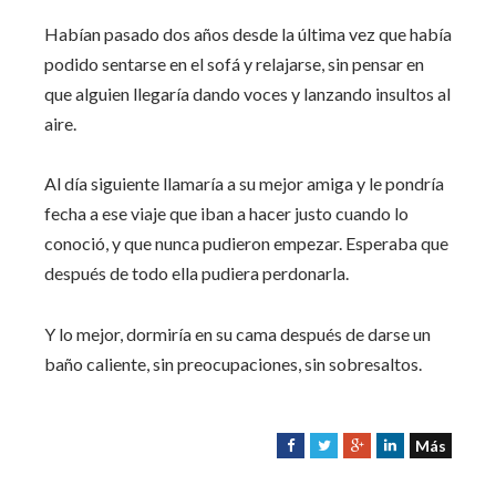
Habían pasado dos años desde la última vez que había
podido sentarse en el sofá y relajarse, sin pensar en
que alguien llegaría dando voces y lanzando insultos al
aire.
Al día siguiente llamaría a su mejor amiga y le pondría
fecha a ese viaje que iban a hacer justo cuando lo
conoció, y que nunca pudieron empezar. Esperaba que
después de todo ella pudiera perdonarla.
Y lo mejor, dormiría en su cama después de darse un
baño caliente, sin preocupaciones, sin sobresaltos.
Más
F
T
G
L
a
w
o
i
c
i
o
n