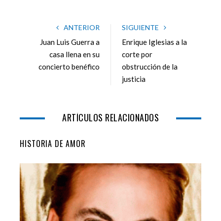
a
w
o
i
c
i
o
n
e
t
g
k
ANTERIOR
SIGUIENTE
b
t
l
e
Juan Luis Guerra a
Enrique Iglesias a la
o
e
e
d
casa llena en su
corte por
o
r
+
I
concierto benéfico
obstrucción de la
k
n
justicia
ARTÍCULOS RELACIONADOS
HISTORIA DE AMOR