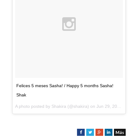
Felices 5 meses Sasha! / Happy 5 months Sasha!
Shak
A photo posted by Shakira (@shakira) on
Jun 29, 2015 at 10:36am PDT
Más
F
T
G
L