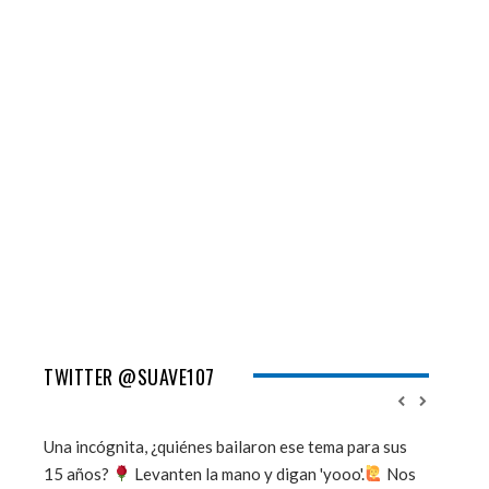
TWITTER @SUAVE107
Una incógnita, ¿quiénes bailaron ese tema para sus
''Mi mem
15 años?
Levanten la mano y digan 'yooo'.
Nos
viento y