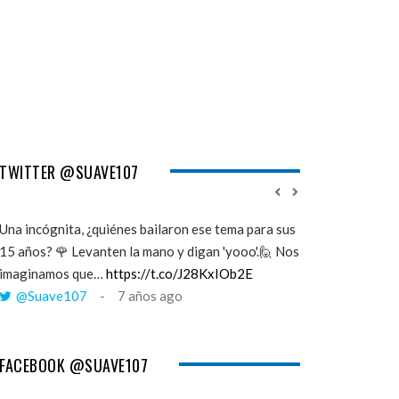
TWITTER @SUAVE107
Una incógnita, ¿quiénes bailaron ese tema para sus
''Mi memoria ha 
15 años? 🌹 Levanten la mano y digan 'yooo'.🙋 Nos
viento y yo esto
imaginamos que…
https://t.co/J28KxIOb2E
cuando tú me a
@Suave107
7 años ago
@Suave107
FACEBOOK @SUAVE107