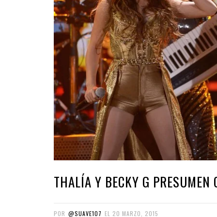
THALÍA Y BECKY G PRESUMEN 
POR
@SUAVE107
EL
20 MARZO, 2015