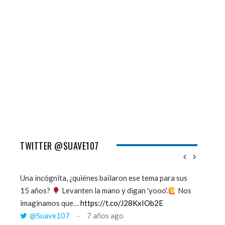
TWITTER @SUAVE107
Una incógnita, ¿quiénes bailaron ese tema para sus
''Mi mem
15 años?
Levanten la mano y digan 'yooo'.
Nos
viento y
imaginamos que…
https://t.co/J28KxIOb2E
tú me 
@Suave107
7 años ago
@Sua