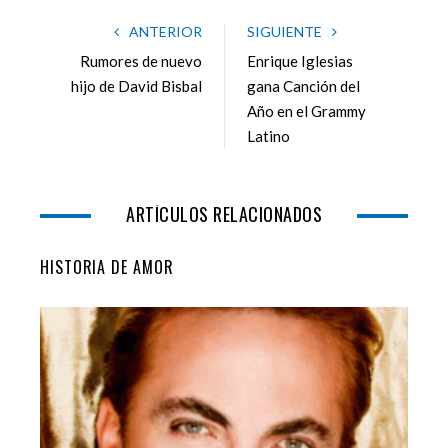
c
i
o
n
e
t
g
k
ANTERIOR
SIGUIENTE
b
t
l
e
Rumores de nuevo
Enrique Iglesias
o
e
e
d
hijo de David Bisbal
gana Canción del
o
r
+
I
Año en el Grammy
k
n
Latino
ARTÍCULOS RELACIONADOS
HISTORIA DE AMOR