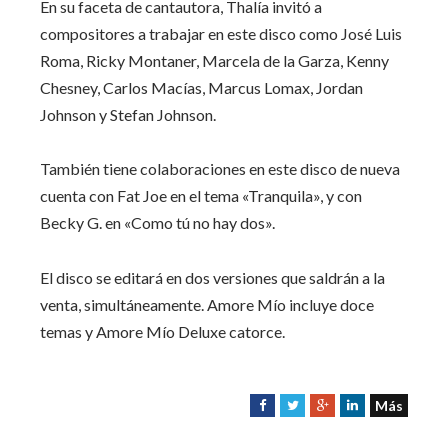
En su faceta de cantautora, Thalía invitó a
compositores a trabajar en este disco como José Luis
Roma, Ricky Montaner, Marcela de la Garza, Kenny
Chesney, Carlos Macías, Marcus Lomax, Jordan
Johnson y Stefan Johnson.
También tiene colaboraciones en este disco de nueva
cuenta con Fat Joe en el tema «Tranquila», y con
Becky G. en «Como tú no hay dos».
El disco se editará en dos versiones que saldrán a la
venta, simultáneamente. Amore Mío incluye doce
temas y Amore Mío Deluxe catorce.
Más
F
T
G
L
a
w
o
i