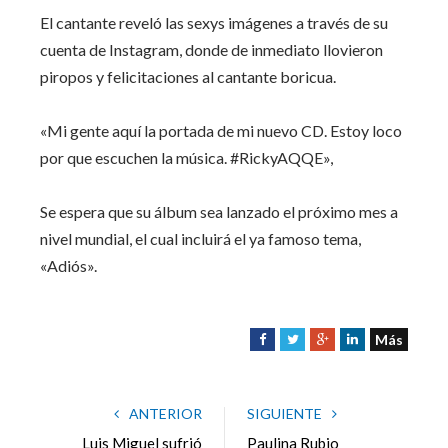
El cantante reveló las sexys imágenes a través de su
cuenta de Instagram, donde de inmediato llovieron
piropos y felicitaciones al cantante boricua.
«Mi gente aquí la portada de mi nuevo CD. Estoy loco
por que escuchen la música. #RickyAQQE»,
Se espera que su álbum sea lanzado el próximo mes a
nivel mundial, el cual incluirá el ya famoso tema,
«Adiós».
Más
F
T
G
L
a
w
o
i
c
i
o
n
e
t
g
k
ANTERIOR
SIGUIENTE
b
t
l
e
Luis Miguel sufrió
Paulina Rubio