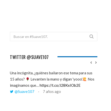
Search
for:
TWITTER @SUAVE107
Una incógnita, ¿quiénes bailaron ese tema para sus
''Mi mem
15 años?
Levanten la mano y digan 'yooo'.
Nos
viento y
imaginamos que…
https://t.co/J28KxIOb2E
tú me 
@Suave107
7 años ago
@Sua