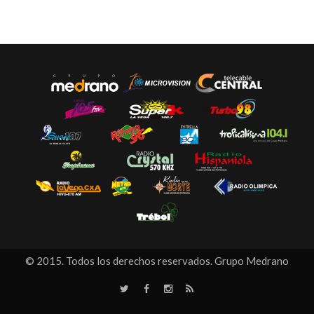
© 2015. Todos los derechos reservados. Grupo Medrano
T
F
I
R
w
a
n
S