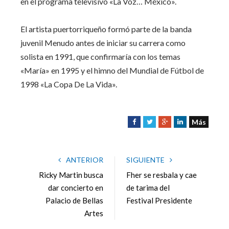
en el programa televisivo «La Voz… México».
El artista puertorriqueño formó parte de la banda
juvenil Menudo antes de iniciar su carrera como
solista en 1991, que confirmaría con los temas
«María» en 1995 y el himno del Mundial de Fútbol de
1998 «La Copa De La Vida».
Más
F
T
G
L
a
w
o
i
c
i
o
n
e
t
g
k
ANTERIOR
SIGUIENTE
b
t
l
e
Ricky Martin busca
Fher se resbala y cae
o
e
e
d
dar concierto en
de tarima del
o
r
+
I
Palacio de Bellas
Festival Presidente
k
n
Artes