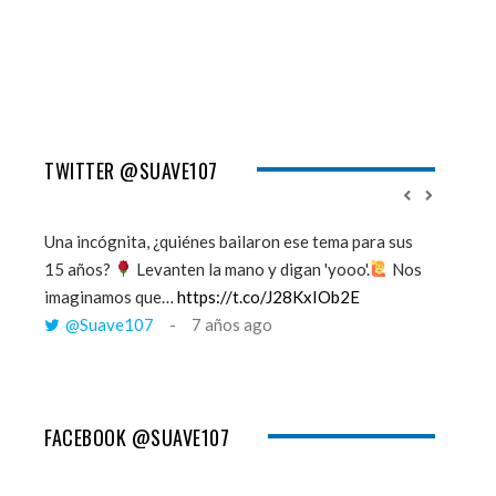
TWITTER @SUAVE107
Una incógnita, ¿quiénes bailaron ese tema para sus
''Mi mem
15 años?
Levanten la mano y digan 'yooo'.
Nos
viento y
imaginamos que…
https://t.co/J28KxIOb2E
tú me 
@Suave107
7 años ago
@Sua
FACEBOOK @SUAVE107