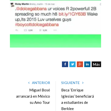
Más
F
T
G
L
a
w
o
i
c
i
o
n
e
t
g
k
ANTERIOR
SIGUIENTE
b
t
l
e
Miguel Bosé
Beca ‘Enrique
o
e
e
d
arrancará en México
Iglesias’ beneficiará
o
r
+
I
su Amo Tour
a estudiantes de
k
n
Berklee