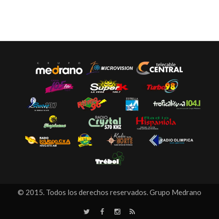
© 2015. Todos los derechos reservados. Grupo Medrano
T
F
I
R