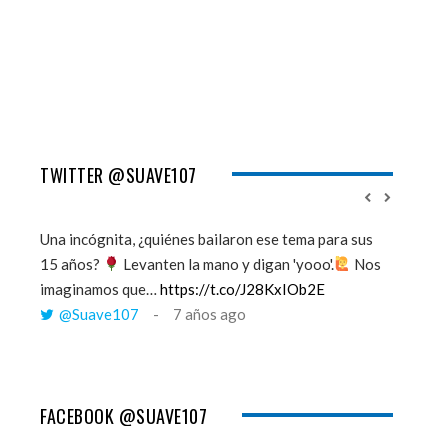
TWITTER @SUAVE107
Una incógnita, ¿quiénes bailaron ese tema para sus
''Mi mem
15 años?
Levanten la mano y digan 'yooo'.
Nos
viento y
imaginamos que…
https://t.co/J28KxIOb2E
tú me 
@Suave107
7 años ago
@Sua
FACEBOOK @SUAVE107