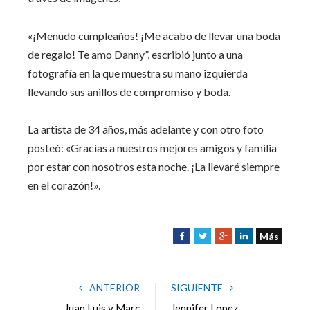
«¡Menudo cumpleaños! ¡Me acabo de llevar una boda
de regalo! Te amo Danny”, escribió junto a una
fotografía en la que muestra su mano izquierda
llevando sus anillos de compromiso y boda.
La artista de 34 años, más adelante y con otro foto
posteó: «Gracias a nuestros mejores amigos y familia
por estar con nosotros esta noche. ¡La llevaré siempre
en el corazón!».
Más
F
T
G
L
a
w
o
i
c
i
o
n
e
t
g
k
ANTERIOR
SIGUIENTE
b
t
l
e
Juan Luis y Marc
Jennifer Lopez