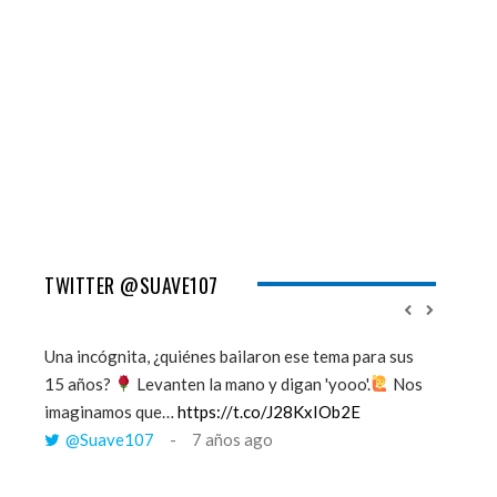
TWITTER @SUAVE107
Una incógnita, ¿quiénes bailaron ese tema para sus
''Mi mem
15 años?
Levanten la mano y digan 'yooo'.
Nos
viento y
imaginamos que…
https://t.co/J28KxIOb2E
tú me 
@Suave107
7 años ago
@Sua