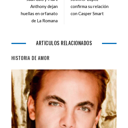
o
e
e
d
Anthony dejan
confirma su relación
o
r
+
I
huellas en orfanato
con Casper Smart
k
n
de La Romana
ARTÍCULOS RELACIONADOS
HISTORIA DE AMOR