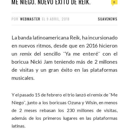
ME NIEGO. NUEVO ÉXITO DE REIK.
0
POR
WEBMASTER
EL
9 ABRIL, 2018
SUAVENEWS
La banda latinoamericana Reik, ha incursionado
en nuevos ritmos, desde que en 2016 hicieron
un
remix
del sencillo ¨Ya me enteré¨ con el
boricua Nicki Jam teniendo más de 2 millones
de visitas y un gran éxito en las plataformas
musicales.
Y el pasado 15 de febrero el trio lanzó el remix de ¨Me
Niego¨, junto a los boricuas Ozuna y Wisin, en menos
de 2 meses rebasan los 230 millones de visitas,
además de los primeros lugares en las plataformas
latinas.