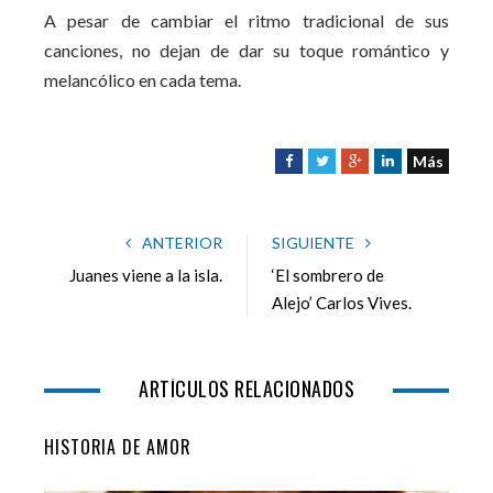
A pesar de cambiar el ritmo tradicional de sus
canciones, no dejan de dar su toque romántico y
melancólico en cada tema.
Más
F
T
G
L
a
w
o
i
c
i
o
n
e
t
g
k
ANTERIOR
SIGUIENTE
b
t
l
e
Juanes viene a la isla.
‘El sombrero de
o
e
e
d
Alejo’ Carlos Vives.
o
r
+
I
k
n
ARTÍCULOS RELACIONADOS
HISTORIA DE AMOR