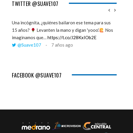
TWITTER @SUAVE107
Una incógnita, ¿quiénes bailaron ese tema para sus
''Mi mem
15 años?
Levanten la mano y digan 'yooo'.
Nos
viento y
imaginamos que…
https://t.co/J28KxIOb2E
tú me 
@Suave107
7 años ago
@Sua
FACEBOOK @SUAVE107