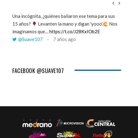
Una incógnita, ¿quiénes bailaron ese tema para sus
''Mi mem
15 años?
Levanten la mano y digan 'yooo'.
Nos
viento y
imaginamos que…
https://t.co/J28KxIOb2E
tú me 
@Suave107
7 años ago
@Sua
FACEBOOK @SUAVE107