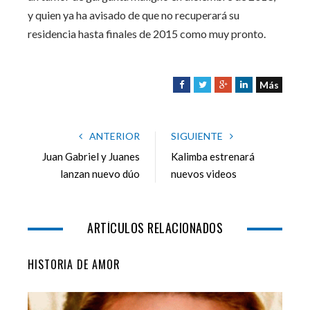
y quien ya ha avisado de que no recuperará su
residencia hasta finales de 2015 como muy pronto.
Más
F
T
G
L
a
w
o
i
c
i
o
n
e
t
g
k
ANTERIOR
SIGUIENTE
b
t
l
e
Juan Gabriel y Juanes
Kalimba estrenará
o
e
e
d
lanzan nuevo dúo
nuevos videos
o
r
+
I
k
n
ARTÍCULOS RELACIONADOS
HISTORIA DE AMOR