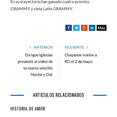
En su trayectoria han ganado cuatro premios
GRAMMY y siete Latin GRAMMY.
Más
F
T
G
L
a
w
o
i
c
i
o
n
e
t
g
k
ANTERIOR
SIGUIENTE
b
t
l
e
Enrique Iglesias
Chayanne vuelve a
o
e
e
d
presentó el video de
RD el 2 de mayo
o
r
+
I
su nuevo sencillo
k
n
‘Noche y Día’
ARTÍCULOS RELACIONADOS
HISTORIA DE AMOR