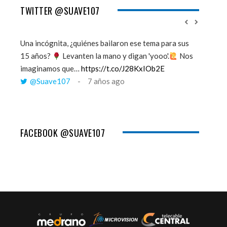
TWITTER @SUAVE107
Una incógnita, ¿quiénes bailaron ese tema para sus
''Mi mem
15 años?
Levanten la mano y digan 'yooo'.
Nos
viento y
imaginamos que…
https://t.co/J28KxIOb2E
tú me 
@Suave107
7 años ago
@Sua
FACEBOOK @SUAVE107