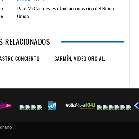
b
t
l
e
en
Paul McCartney es el músico más rico del Reino
o
e
e
d
ee
Unido
o
r
+
I
k
n
S RELACIONADOS
CASTRO CONCIERTO
CARMÍN, VIDEO OFICIAL.
edrano