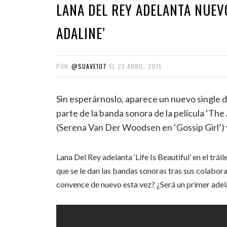
LANA DEL REY ADELANTA NUEVO
ADALINE’
POR
@SUAVE107
EL
23 ABRIL, 2015
Sin esperárnoslo, aparece un nuevo single d
parte de la banda sonora de la película ‘The
(Serena Van Der Woodsen en ‘Gossip Girl’) 
Lana Del Rey adelanta ‘Life Is Beautiful’ en el trá
que se le dan las bandas sonoras tras sus colabora
convence de nuevo esta vez? ¿Será un primer ade