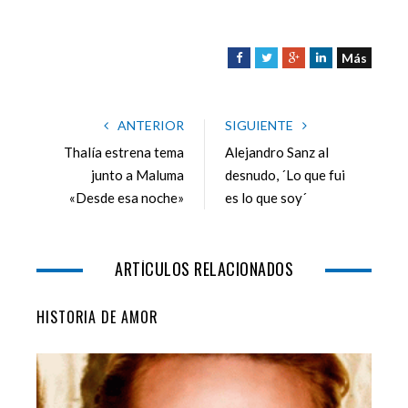
Más
F
T
G
L
a
w
o
i
c
i
o
n
e
t
g
k
ANTERIOR
SIGUIENTE
b
t
l
e
Thalía estrena tema
Alejandro Sanz al
o
e
e
d
junto a Maluma
desnudo, ´Lo que fui
o
r
+
I
«Desde esa noche»
es lo que soy´
k
n
ARTÍCULOS RELACIONADOS
HISTORIA DE AMOR