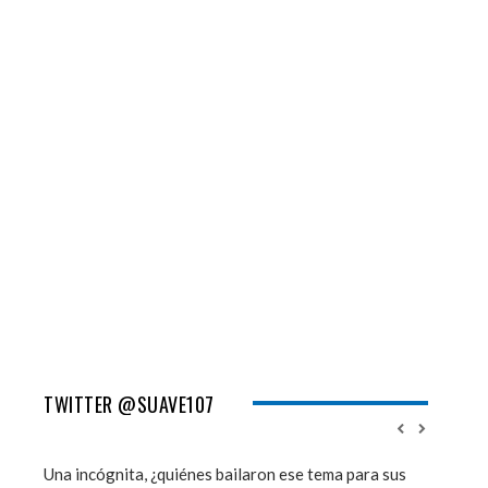
TWITTER @SUAVE107
Una incógnita, ¿quiénes bailaron ese tema para sus
''Mi mem