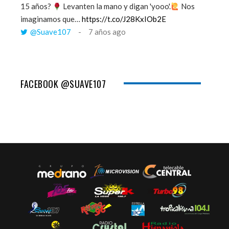
15 años?
Levanten la mano y digan 'yooo'.
Nos
viento y
imaginamos que…
https://t.co/J28KxIOb2E
tú me 
@Suave107
7 años ago
@Sua
FACEBOOK @SUAVE107