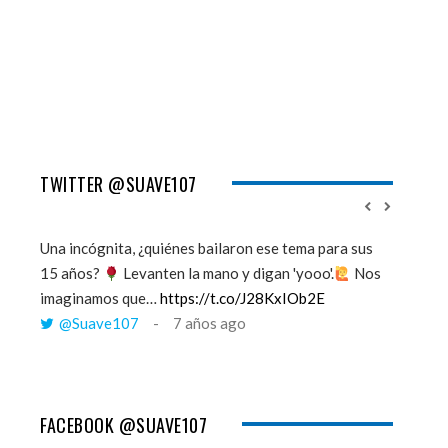
TWITTER @SUAVE107
Una incógnita, ¿quiénes bailaron ese tema para sus
''Mi mem
15 años?
Levanten la mano y digan 'yooo'.
Nos
viento y
imaginamos que…
https://t.co/J28KxIOb2E
tú me 
@Suave107
7 años ago
@Sua
FACEBOOK @SUAVE107