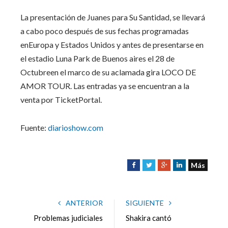
La presentación de Juanes para Su Santidad, se llevará
a cabo poco después de sus fechas programadas
enEuropa y Estados Unidos y antes de presentarse en
el estadio Luna Park de Buenos aires el 28 de
Octubreen el marco de su aclamada gira LOCO DE
AMOR TOUR. Las entradas ya se encuentran a la
venta por TicketPortal.
Fuente:
diarioshow.com
Más
F
T
G
L
a
w
o
i
c
i
o
n
e
t
g
k
ANTERIOR
SIGUIENTE
b
t
l
e
Problemas judiciales
Shakira cantó
o
e
e
d