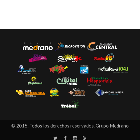
© 2015. Todos los derechos reservados. Grupo Medrano
T
F
I
R