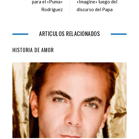
para el «Puma»
«Imagine» luego del
o
r
+
I
Rodríguez
discurso del Papa
k
n
ARTÍCULOS RELACIONADOS
HISTORIA DE AMOR