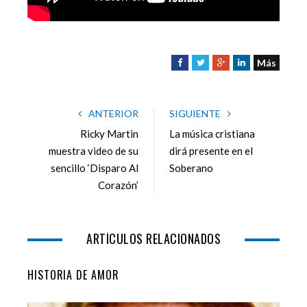
Más
F
T
G
L
a
w
o
i
c
i
o
n
e
t
g
k
ANTERIOR
SIGUIENTE
b
t
l
e
Ricky Martin
La música cristiana
o
e
e
d
muestra video de su
dirá presente en el
o
r
+
I
sencillo ‘Disparo Al
Soberano
k
n
Corazón’
ARTÍCULOS RELACIONADOS
HISTORIA DE AMOR