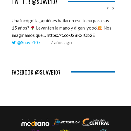
TWITTER @SUAVE107
Una incógnita, ¿quiénes bailaron ese tema para sus
''Mi mem
15 años?
Levanten la mano y digan 'yooo'.
Nos
viento y
imaginamos que…
https://t.co/J28KxIOb2E
tú me 
@Suave107
7 años ago
@Sua
FACEBOOK @SUAVE107