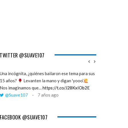
TWITTER @SUAVE107
Una incógnita, ¿quiénes bailaron ese tema para sus
''Mi memoria ha 
15 años?
Levanten la mano y digan 'yooo'.
viento y yo esto
Nos imaginamos que…
https://t.co/J28KxIOb2E
cuando tú me a
@Suave107
7 años ago
@Suave107
FACEBOOK @SUAVE107