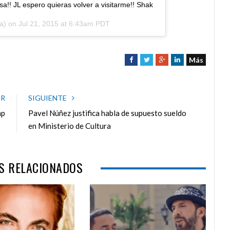
a!! JL espero quieras volver a visitarme!! Shak
ra) on
Jul 21, 2015 at 6:43am PDT
Más
F
T
G
L
a
w
o
i
c
i
o
n
e
t
g
k
OR
SIGUIENTE
b
t
l
e
mp
Pavel Núñez justifica habla de supuesto sueldo
o
e
e
d
en Ministerio de Cultura
o
r
+
I
k
n
S RELACIONADOS