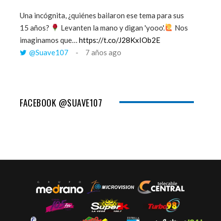
Una incógnita, ¿quiénes bailaron ese tema para sus
''Mi mem
15 años?
Levanten la mano y digan 'yooo'.
Nos
viento y
imaginamos que…
https://t.co/J28KxIOb2E
tú me 
@Suave107
7 años ago
@Sua
FACEBOOK @SUAVE107