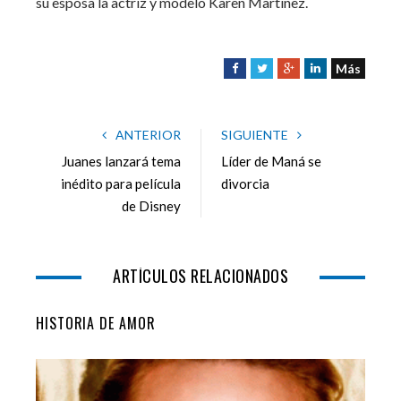
su esposa la actriz y modelo Karen Martínez.
Más
F
T
G
L
a
w
o
i
c
i
o
n
e
t
g
k
ANTERIOR
SIGUIENTE
b
t
l
e
Juanes lanzará tema
Líder de Maná se
o
e
e
d
inédito para película
divorcia
o
r
+
I
de Disney
k
n
ARTÍCULOS RELACIONADOS
HISTORIA DE AMOR