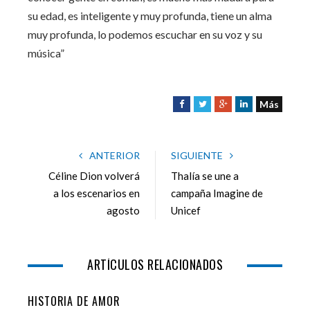
su edad, es inteligente y muy profunda, tiene un alma
muy profunda, lo podemos escuchar en su voz y su
música”
Más
F
T
G
L
a
w
o
i
c
i
o
n
e
t
g
k
ANTERIOR
SIGUIENTE
b
t
l
e
Céline Dion volverá
Thalía se une a
o
e
e
d
a los escenarios en
campaña Imagine de
o
r
+
I
agosto
Unicef
k
n
ARTÍCULOS RELACIONADOS
HISTORIA DE AMOR