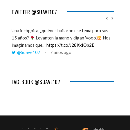
TWITTER @SUAVE107
Una incógnita, ¿quiénes bailaron ese tema para sus
''Mi mem
15 años?
Levanten la mano y digan 'yooo'.
Nos
viento y
imaginamos que…
https://t.co/J28KxIOb2E
tú me 
@Suave107
7 años ago
@Sua
FACEBOOK @SUAVE107