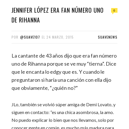
JENNIFER LÓPEZ ERA FAN NÚMERO UNO
0
DE RIHANNA
POR
@SUAVE107
EL
24 MARZO, 2015
SUAVENEWS
La cantante de 43 años dijo que era fan número
uno de Rihanna porque se ve muy “tierna”. Dice
que le encanta lo edgy que es. Y cuando le
preguntaron si haría una canción con ella dijo
que obviamente, “¿quién no?”
JLo, también se volvió súper amiga de Demi Lovato, y
siguen en contacto: “es una chica asombrosa, la amo.
No puedo explicar lo bien que nos llevamos, solo por
conocer gente en común, es mucho más madura para