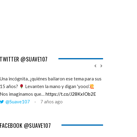
TWITTER @SUAVE107
Una incógnita, ¿quiénes bailaron ese tema para sus
''Mi memoria ha 
15 años?
Levanten la mano y digan 'yooo'.
viento y yo esto
Nos imaginamos que…
https://t.co/J28KxIOb2E
cuando tú me a
@Suave107
7 años ago
@Suave107
FACEBOOK @SUAVE107