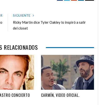
a
w
o
i
c
i
o
n
e
t
g
k
OR
SIGUIENTE
b
t
l
e
so
Ricky Martin dice Tyler Oakley lo inspiró a salir
o
e
e
d
del closet
o
r
+
I
k
n
S RELACIONADOS
CASTRO CONCIERTO
CARMÍN, VIDEO OFICIAL.