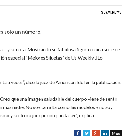
SUAVENEWS
es sólo un número.
ca… y se nota. Mostrando su fabulosa figura en una serie de
ición especial “Mejores Siluetas” de Us Weekly, JLo
a a veces”, dice la juez de American Idol en la publicación.
 “Creo que una imagen saludable del cuerpo viene de sentir
on más nadie. No soy tan alta como las modelos y no soy
ismo y ser lo mejor que uno pueda ser”, explica.
Más
F
T
G
L