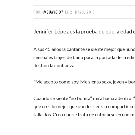
POR
@SUAVE107
EL
21 MAYO, 2015
Jennifer López es la prueba de que la edad 
A sus 45 años la cantante se siente mejor que nun
sensuales trajes de baño para la portada de la ed
desborda confianza.
“Me acepto como soy. Me siento sexy, joven y bonit
Cuando se siente “no bonita”, mira hacia adentro.
que eres lo mejor que puedes ser, sin compartir c
talla dos. Creo que se trata de enfocarse en uno m