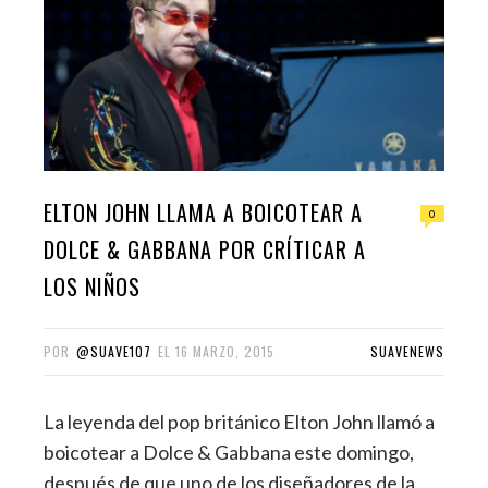
ELTON JOHN LLAMA A BOICOTEAR A
0
DOLCE & GABBANA POR CRÍTICAR A
LOS NIÑOS
POR
@SUAVE107
EL
16 MARZO, 2015
SUAVENEWS
La leyenda del pop británico Elton John llamó a
boicotear a Dolce & Gabbana este domingo,
después de que uno de los diseñadores de la