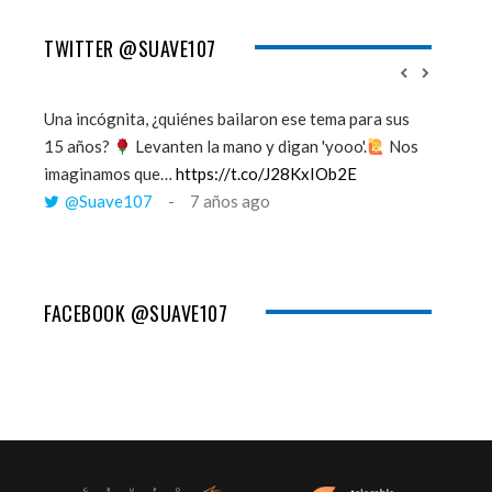
TWITTER @SUAVE107
Una incógnita, ¿quiénes bailaron ese tema para sus
''Mi mem
15 años?
Levanten la mano y digan 'yooo'.
Nos
viento y
imaginamos que…
https://t.co/J28KxIOb2E
tú me 
@Suave107
7 años ago
@Sua
FACEBOOK @SUAVE107