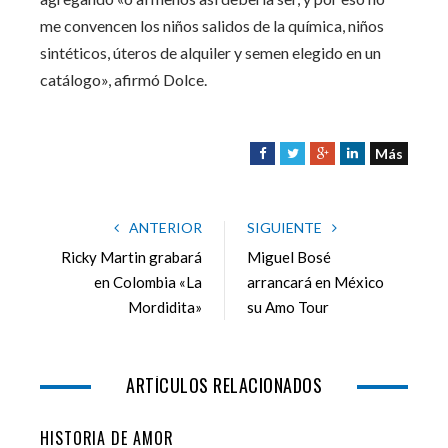
me convencen los niños salidos de la química, niños
sintéticos, úteros de alquiler y semen elegido en un
catálogo», afirmó Dolce.
Más
F
T
G
L
a
w
o
i
c
i
o
n
e
t
g
k
ANTERIOR
SIGUIENTE
b
t
l
e
Ricky Martin grabará
Miguel Bosé
o
e
e
d
en Colombia «La
arrancará en México
o
r
+
I
Mordidita»
su Amo Tour
k
n
ARTÍCULOS RELACIONADOS
HISTORIA DE AMOR