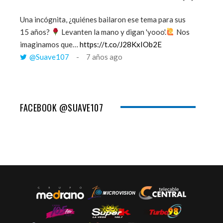
Una incógnita, ¿quiénes bailaron ese tema para sus
''Mi mem
15 años?
Levanten la mano y digan 'yooo'.
Nos
viento y
imaginamos que…
https://t.co/J28KxIOb2E
tú me 
@Suave107
7 años ago
@Sua
FACEBOOK @SUAVE107