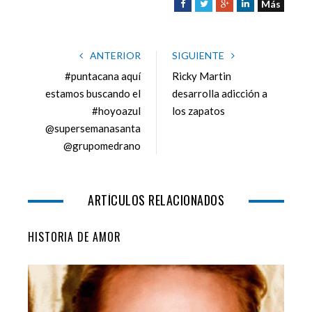
Más
F
T
G
L
a
w
o
i
c
i
o
n
e
t
g
k
ANTERIOR
SIGUIENTE
b
t
l
e
#puntacana aquí
Ricky Martin
o
e
e
d
estamos buscando el
desarrolla adicción a
o
r
+
I
#hoyoazul
los zapatos
k
n
@supersemanasanta
@grupomedrano
ARTÍCULOS RELACIONADOS
HISTORIA DE AMOR