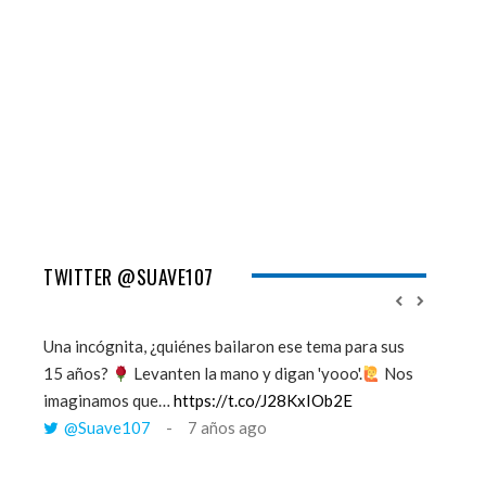
TWITTER @SUAVE107
Una incógnita, ¿quiénes bailaron ese tema para sus
''Mi mem
15 años?
Levanten la mano y digan 'yooo'.
Nos
viento y
imaginamos que…
https://t.co/J28KxIOb2E
tú me 
@Suave107
7 años ago
@Sua