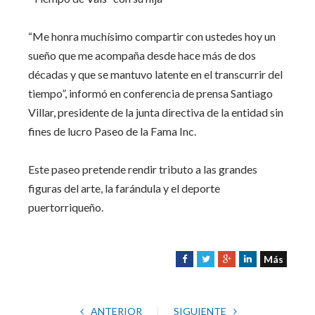
“Me honra muchísimo compartir con ustedes hoy un
sueño que me acompaña desde hace más de dos
décadas y que se mantuvo latente en el transcurrir del
tiempo”, informó en conferencia de prensa Santiago
Villar, presidente de la junta directiva de la entidad sin
fines de lucro Paseo de la Fama Inc.
Este paseo pretende rendir tributo a las grandes
figuras del arte, la farándula y el deporte
puertorriqueño.
Más
F
T
G
L
a
w
o
i
c
i
o
n
e
t
g
k
ANTERIOR
SIGUIENTE