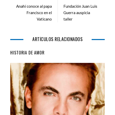
b
t
l
e
Anahí conoce al papa
Fundación Juan Luis
o
e
e
d
Francisco en el
Guerra auspicia
o
r
+
I
Vaticano
taller
k
n
ARTÍCULOS RELACIONADOS
HISTORIA DE AMOR