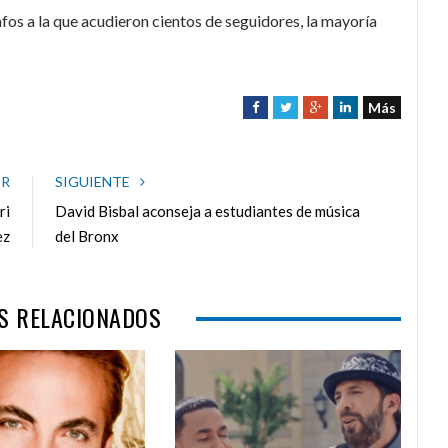
fos a la que acudieron cientos de seguidores, la mayoría
Más
F
T
G
L
a
w
o
i
c
i
o
n
e
t
g
k
OR
SIGUIENTE
b
t
l
e
ri
David Bisbal aconseja a estudiantes de música
o
e
e
d
ez
del Bronx
o
r
+
I
k
n
S RELACIONADOS