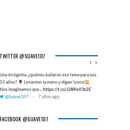
TWITTER @SUAVE107
Una incógnita, ¿quiénes bailaron ese tema para sus
''Mi memoria ha 
15 años?
Levanten la mano y digan 'yooo'.
viento y yo esto
Nos imaginamos que…
https://t.co/J28KxIOb2E
cuando tú me a
@Suave107
7 años ago
@Suave107
FACEBOOK @SUAVE107