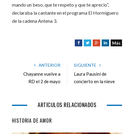
mando un beso, que te respeto y que te aprecio”,
declaraba la cantante en el programa El Hormiguero
de la cadena Antena 3.
Más
F
T
G
L
a
w
o
i
c
i
o
n
e
t
g
k
ANTERIOR
SIGUIENTE
b
t
l
e
Chayanne vuelve a
Laura Pausini de
o
e
e
d
RD el 2 de mayo
concierto en la nieve
o
r
+
I
k
n
ARTÍCULOS RELACIONADOS
HISTORIA DE AMOR