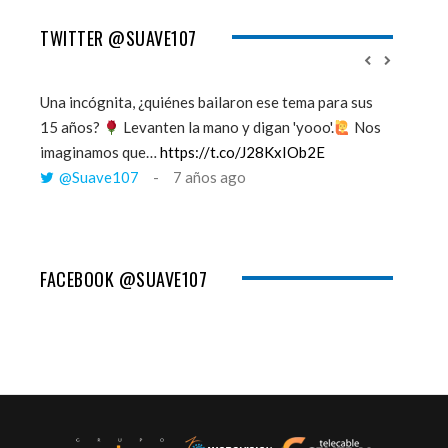
TWITTER @SUAVE107
Una incógnita, ¿quiénes bailaron ese tema para sus
''Mi mem
15 años?
Levanten la mano y digan 'yooo'.
Nos
viento y
imaginamos que…
https://t.co/J28KxIOb2E
tú me 
@Suave107
7 años ago
@Sua
FACEBOOK @SUAVE107