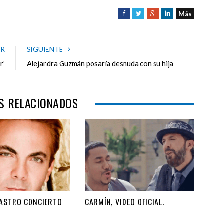
Más
F
T
G
L
a
w
o
i
c
i
o
n
e
t
g
k
OR
SIGUIENTE
b
t
l
e
r’
Alejandra Guzmán posaría desnuda con su hija
o
e
e
d
o
r
+
I
k
n
S RELACIONADOS
CASTRO CONCIERTO
CARMÍN, VIDEO OFICIAL.