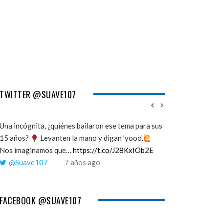
TWITTER @SUAVE107
Una incógnita, ¿quiénes bailaron ese tema para sus
''Mi memoria ha 
15 años?
Levanten la mano y digan 'yooo'.
viento y yo esto
Nos imaginamos que…
https://t.co/J28KxIOb2E
cuando tú me a
@Suave107
7 años ago
@Suave107
FACEBOOK @SUAVE107