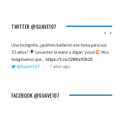
TWITTER @SUAVE107
Una incógnita, ¿quiénes bailaron ese tema para sus
''Mi mem
15 años?
Levanten la mano y digan 'yooo'.
Nos
viento y
imaginamos que…
https://t.co/J28KxIOb2E
tú me 
@Suave107
7 años ago
@Sua
FACEBOOK @SUAVE107