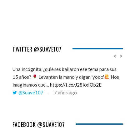
TWITTER @SUAVE107
Una incógnita, ¿quiénes bailaron ese tema para sus
''Mi mem
15 años?
Levanten la mano y digan 'yooo'.
Nos
viento y
imaginamos que…
https://t.co/J28KxIOb2E
tú me 
@Suave107
7 años ago
@Sua
FACEBOOK @SUAVE107