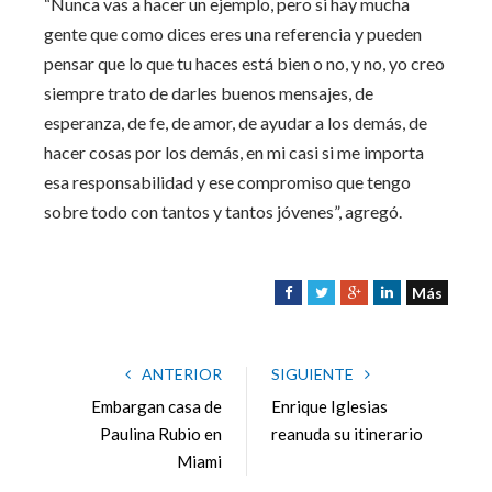
“Nunca vas a hacer un ejemplo, pero si hay mucha
gente que como dices eres una referencia y pueden
pensar que lo que tu haces está bien o no, y no, yo creo
siempre trato de darles buenos mensajes, de
esperanza, de fe, de amor, de ayudar a los demás, de
hacer cosas por los demás, en mi casi si me importa
esa responsabilidad y ese compromiso que tengo
sobre todo con tantos y tantos jóvenes”, agregó.
Más
F
T
G
L
a
w
o
i
c
i
o
n
e
t
g
k
ANTERIOR
SIGUIENTE
b
t
l
e
Embargan casa de
Enrique Iglesias
o
e
e
d
Paulina Rubio en
reanuda su itinerario
o
r
+
I
Miami
k
n