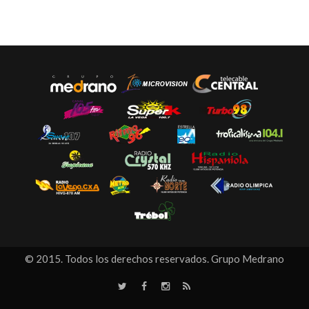
© 2015. Todos los derechos reservados. Grupo Medrano
T
F
I
R
w
a
n
S