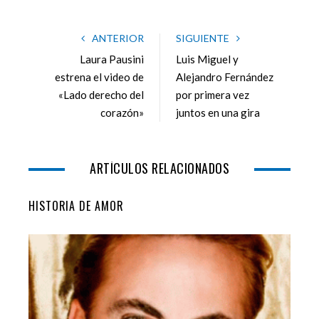
a
w
o
i
c
i
o
n
e
t
g
k
ANTERIOR
SIGUIENTE
b
t
l
e
Laura Pausini
Luis Miguel y
o
e
e
d
estrena el video de
Alejandro Fernández
o
r
+
I
«Lado derecho del
por primera vez
k
n
corazón»
juntos en una gira
ARTÍCULOS RELACIONADOS
HISTORIA DE AMOR