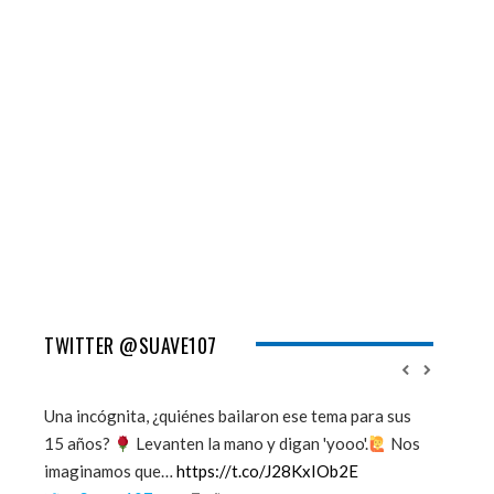
TWITTER @SUAVE107
Una incógnita, ¿quiénes bailaron ese tema para sus
''Mi mem
15 años?
Levanten la mano y digan 'yooo'.
Nos
viento y
imaginamos que…
https://t.co/J28KxIOb2E
tú me 