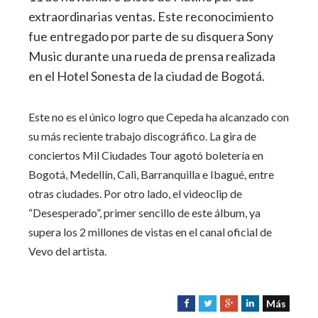
extraordinarias ventas. Este reconocimiento
fue entregado por parte de su disquera Sony
Music durante una rueda de prensa realizada
en el Hotel Sonesta de la ciudad de Bogotá.
Este no es el único logro que Cepeda ha alcanzado con
su más reciente trabajo discográfico. La gira de
conciertos Mil Ciudades Tour agotó boletería en
Bogotá, Medellín, Cali, Barranquilla e Ibagué, entre
otras ciudades. Por otro lado, el videoclip de
“Desesperado”, primer sencillo de este álbum, ya
supera los 2 millones de vistas en el canal oficial de
Vevo del artista.
Más
F
T
G
L