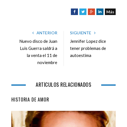
Más
F
T
G
L
a
w
o
i
c
i
o
n
e
t
g
k
ANTERIOR
SIGUIENTE
b
t
l
e
Nuevo disco de Juan
Jennifer Lopez dice
o
e
e
d
Luis Guerra saldrá a
tener problemas de
o
r
+
I
la venta el 11 de
autoestima
k
n
noviembre
ARTÍCULOS RELACIONADOS
HISTORIA DE AMOR