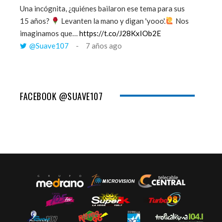
Una incógnita, ¿quiénes bailaron ese tema para sus
''Mi mem
15 años?
Levanten la mano y digan 'yooo'.
Nos
viento y
imaginamos que…
https://t.co/J28KxIOb2E
tú me 
@Suave107
7 años ago
@Sua
FACEBOOK @SUAVE107