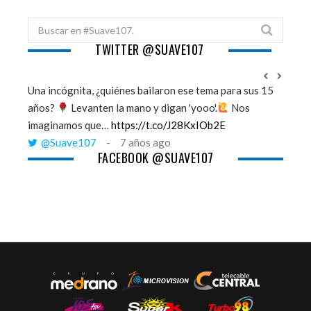
Search
for:
TWITTER @SUAVE107
Una incógnita, ¿quiénes bailaron ese tema para sus 15
''Mi m
años?
Levanten la mano y digan 'yooo'.
Nos
vient
imaginamos que…
https://t.co/J28KxIOb2E
me a
@Suave107
7 años ago
@S
FACEBOOK @SUAVE107