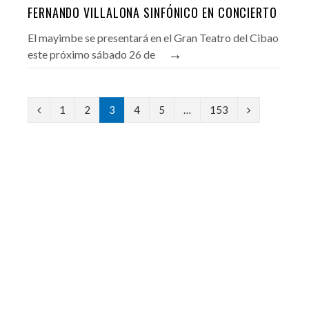
FERNANDO VILLALONA SINFÓNICO EN CONCIERTO
El mayimbe se presentará en el Gran Teatro del Cibao
→
este próximo sábado 26 de
P
N
1
2
3
4
5
…
153
r
e
e
x
v
t
i
o
u
s